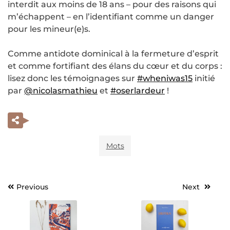
interdit aux moins de 18 ans – pour des raisons qui
m’échappent – en l’identifiant comme un danger
pour les mineur(e)s.
Comme antidote dominical à la fermeture d’esprit
et comme fortifiant des élans du cœur et du corps :
lisez donc les témoignages sur
#wheniwas15
initié
par
@nicolasmathieu
et
#oserlardeur
!
Mots
Previous
Next
Navigation
de
l’article