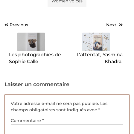
Women voices
Previous
Next
Navigation
de
l’article
Les photographies de
L’attentat, Yasmina
Sophie Calle
Khadra.
Laisser un commentaire
Votre adresse e-mail ne sera pas publiée.
Les
champs obligatoires sont indiqués avec
*
Commentaire
*