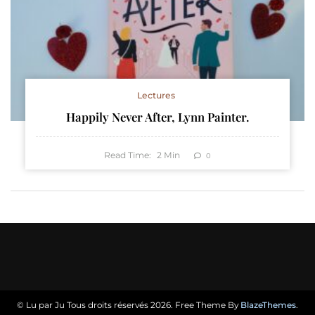
Lectures
Happily Never After, Lynn Painter.
Read Time:
2
Min
0
© Lu par Ju Tous droits réservés 2026. Free Theme By
BlazeThemes
.