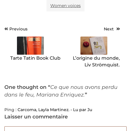
Women voices
Previous
Next
Navigation
de
l’article
Tarte Tatin Book Club
L’origine du monde,
Liv Strömquist.
One thought on “
Ce que nous avons perdu
dans le feu, Mariana Enriquez.
”
Ping :
Carcoma, Layla Martinez. - Lu par Ju
Laisser un commentaire