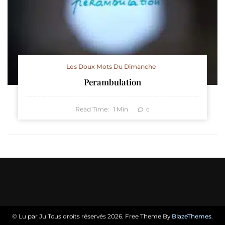
Les Doux Mots Du Dimanche
Perambulation
Read Time:
1
Min
0
© Lu par Ju Tous droits réservés 2026. Free Theme By
BlazeThemes
.