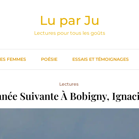
Lu par Ju
Lectures pour tous les goûts
DES FEMMES
POÉSIE
ESSAIS ET TÉMOIGNAGES
Lectures
nnée Suivante À Bobigny, Ignac