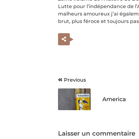
Lutte pour l’indépendance de l’
malheurs amoureux j’ai égaleme
brut, plus féroce et toujours pa
Navigation
Previous
de
America
l’article
Laisser un commentaire