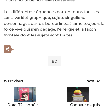
courts, sorte de nouvelles dessinées.
Les différentes séquences partent dans tous les
sens: variété graphique, sujets singuliers,
personnages parfois borderline… J’aime toujours la
force vive qui s’en dégage, l’énergie et la façon
frontale dont les sujets sont traités.
BD
Previous
Next
Navigation
de
l’article
Dora, T2 l’année
Cadavre exquis