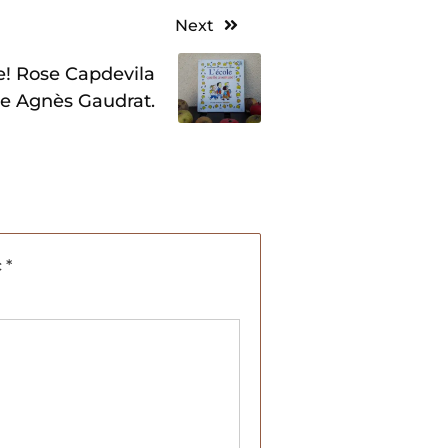
Next
e! Rose Capdevila
ie Agnès Gaudrat.
c
*