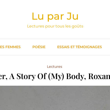
Lu par Ju
Lectures pour tous les goûts
DES FEMMES
POÉSIE
ESSAIS ET TÉMOIGNAGES
Lectures
r, A Story Of (my) Body, Roxan