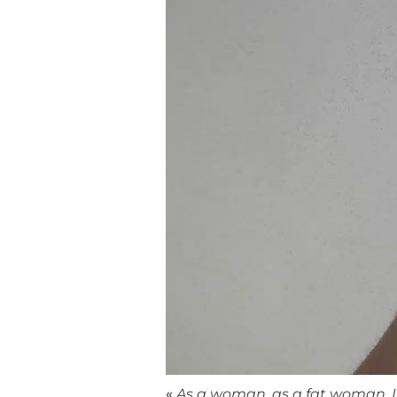
«
As a woman, as a fat woman, I 