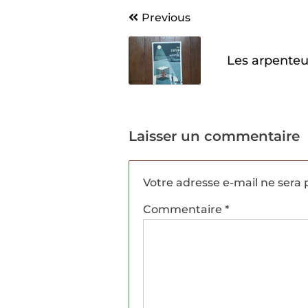
Navigation
Previous
de
Les arpenteu
l’article
Laisser un commentaire
Votre adresse e-mail ne sera 
Commentaire
*