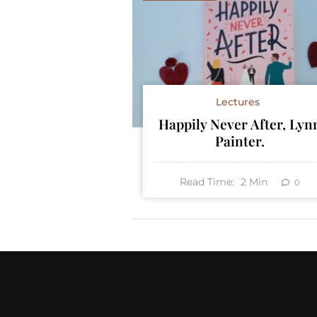
Lectures
Happily Never After, Lyn
Painter.
Read Time:
2
Min
0