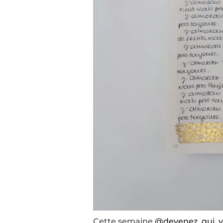
Cette semaine
@devenez_qui_v