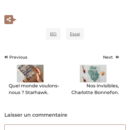
BD
Essai
Previous
Next
Navigation
de
l’article
Quel monde voulons-
Nos invisibles,
nous ? Starhawk.
Charlotte Bonnefon.
Laisser un commentaire