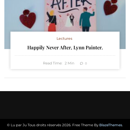
Lectures
Happily Never After, Lynn Painter.
Read Time:
2
Min
0
© Lu par Ju Tous droits réservés 2026. Free Theme By
BlazeThemes
.