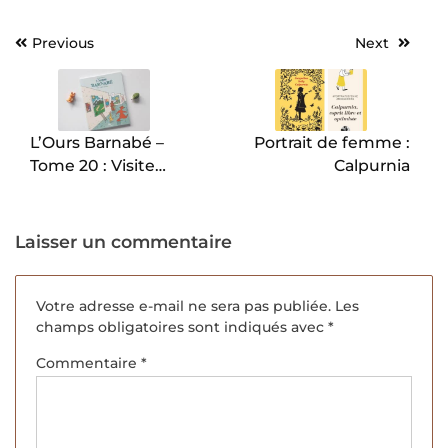
Previous
Next
Navigation
de
l’article
L’Ours Barnabé –
Portrait de femme :
Tome 20 : Visite
Calpurnia
Guidée, Philippe
Coudray.
Laisser un commentaire
Votre adresse e-mail ne sera pas publiée.
Les
champs obligatoires sont indiqués avec
*
Commentaire
*