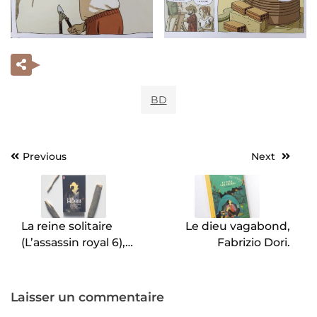
BD
Previous
Next
Navigation
de
l’article
La reine solitaire
Le dieu vagabond,
(L’assassin royal 6),
Fabrizio Dori.
Robin Hobb
Laisser un commentaire