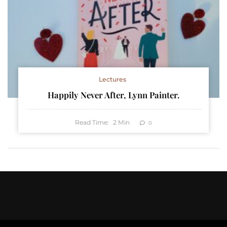
Lectures
Happily Never After, Lynn Painter.
Read Time:
2
Min
0