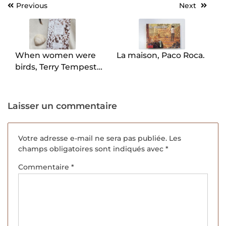
Previous
Next
Navigation
de
l’article
When women were
La maison, Paco Roca.
birds, Terry Tempest
Williams.
Laisser un commentaire
Votre adresse e-mail ne sera pas publiée.
Les
champs obligatoires sont indiqués avec
*
Commentaire
*