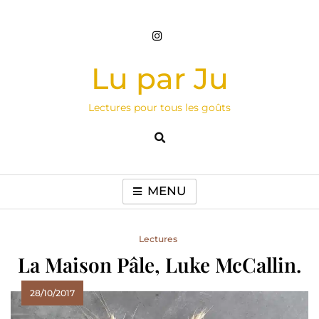
Skip
to
content
Lu par Ju
Lectures pour tous les goûts
MENU
Lectures
La Maison Pâle, Luke McCallin.
28/10/2017