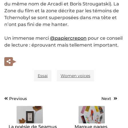
du même nom de Arcadi et Boris Strougatski). La
Zone du film et la zone décrite par les témoins de
Tchernobyl se sont superposées dans ma tête et
n’ont pas fini de me hanter.
Un immense merci
@papiercrepon
pour ce conseil
de lecture : éprouvant mais tellement important.
Essai
Women voices
Previous
Next
Navigation
de
l’article
La poésie de Seamus
Marque pages