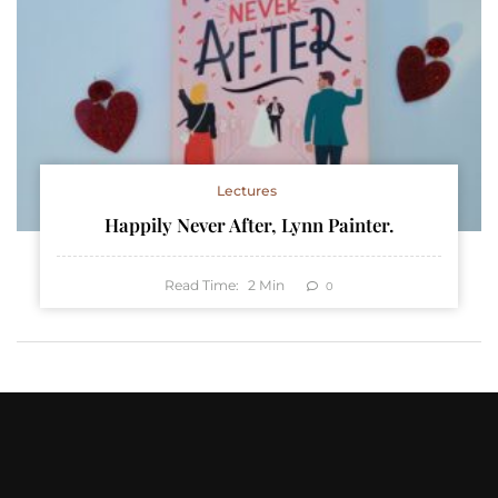
Lectures
Happily Never After, Lynn Painter.
Read Time:
2
Min
0