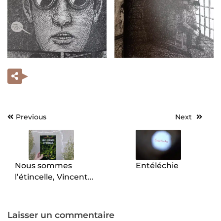
Previous
Next
Navigation
de
l’article
Nous sommes
Entéléchie
l’étincelle, Vincent
Villeminot.
Laisser un commentaire