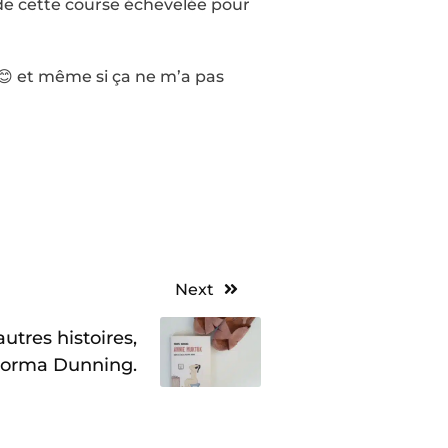
eu de cette course échevelée pour
😊 et même si ça ne m’a pas
Next
utres histoires,
orma Dunning.