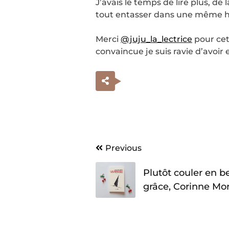
J’avais le temps de lire plus, de
tout entasser dans une même hi
Merci
@juju_la_lectrice
pour cet
convaincue je suis ravie d’avoir
Navigation
Previous
de
Plutôt couler en b
l’article
grâce, Corinne Mor