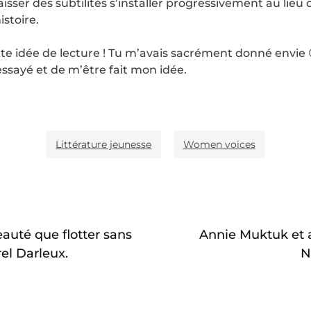
 laisser des subtilités s’installer progressivement au li
stoire.
te idée de lecture ! Tu m’avais sacrément donné envie 
 essayé et de m’être fait mon idée.
Littérature jeunesse
Women voices
eauté que flotter sans
Annie Muktuk et a
el Darleux.
N