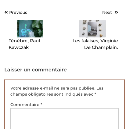
Previous
Next
Navigation
de
l’article
Ténèbre, Paul
Les falaises, Virginie
Kawczak
De Champlain.
Laisser un commentaire
Votre adresse e-mail ne sera pas publiée.
Les
champs obligatoires sont indiqués avec
*
Commentaire
*