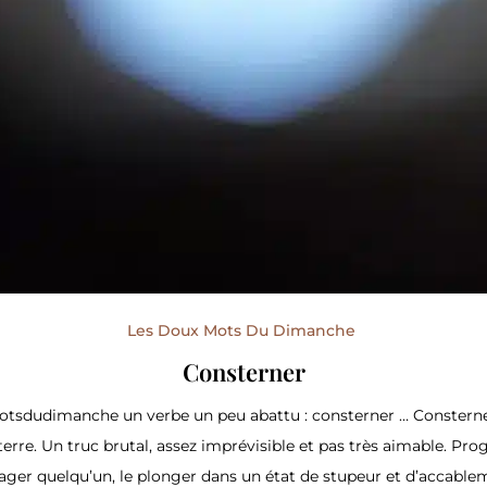
Les Doux Mots Du Dimanche
Consterner
tsdudimanche un verbe un peu abattu : consterner … Consterner
terre. Un truc brutal, assez imprévisible et pas très aimable. Pr
ger quelqu’un, le plonger dans un état de stupeur et d’accablem