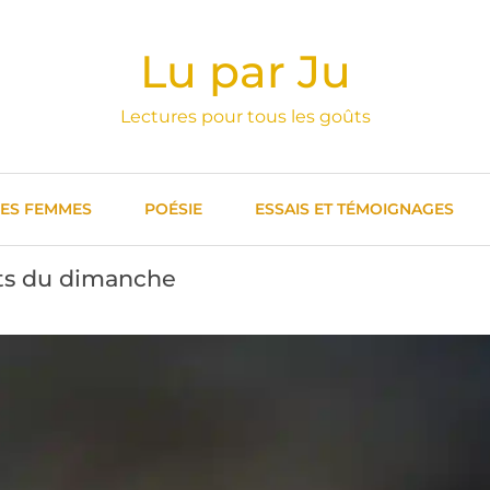
Lu par Ju
Lectures pour tous les goûts
DES FEMMES
POÉSIE
ESSAIS ET TÉMOIGNAGES
ts du dimanche