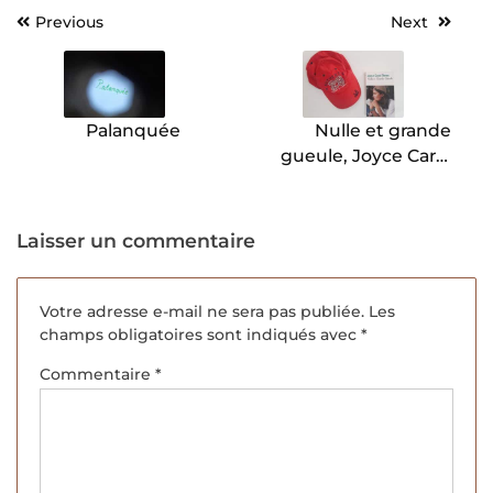
Previous
Next
Navigation
de
l’article
Palanquée
Nulle et grande
gueule, Joyce Carol
Oates.
Laisser un commentaire
Votre adresse e-mail ne sera pas publiée.
Les
champs obligatoires sont indiqués avec
*
Commentaire
*