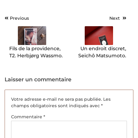
Previous
Next
Navigation
de
l’article
Fils de la providence,
Un endroit discret,
T2. Herbjørg Wassmo.
Seichô Matsumoto.
Laisser un commentaire
Votre adresse e-mail ne sera pas publiée.
Les
champs obligatoires sont indiqués avec
*
Commentaire
*