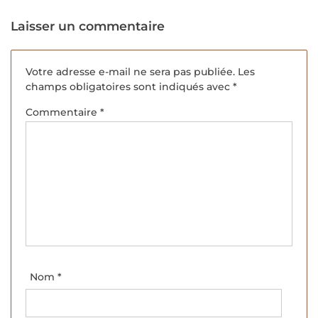
préjugés et les
Jourdy.
discriminations au
Laisser un commentaire
quotidien, Floréal
Sotto et Nora El
Massioui.
Votre adresse e-mail ne sera pas publiée.
Les
champs obligatoires sont indiqués avec
*
Commentaire
*
Nom
*