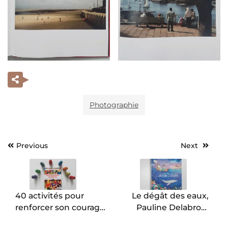
Photographie
Previous
Next
Navigation
de
l’article
40 activités pour
Le dégât des eaux,
renforcer son courage
Pauline Delabroy-
social, agir contre les
Allard et Camille