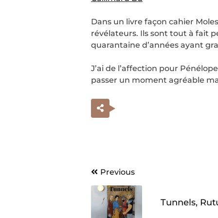
Dans un livre façon cahier Mole
révélateurs. Ils sont tout à fai
quarantaine d’années ayant gra
J’ai de l’affection pour Pénélo
passer un moment agréable mais j
Navigation
Previous
de
Tunnels, Ru
l’article