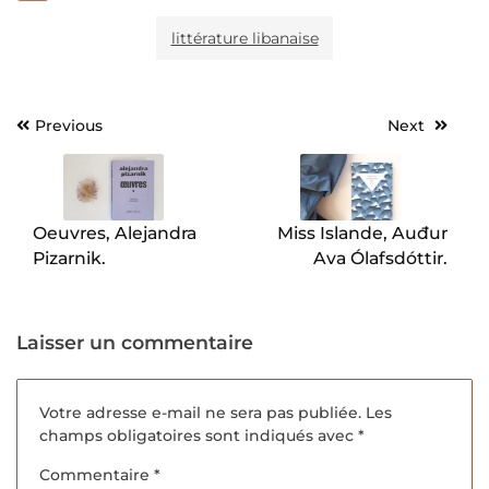
littérature libanaise
Previous
Next
Navigation
de
l’article
Oeuvres, Alejandra
Miss Islande, Auđur
Pizarnik.
Ava Ólafsdóttir.
Laisser un commentaire
Votre adresse e-mail ne sera pas publiée.
Les
champs obligatoires sont indiqués avec
*
Commentaire
*