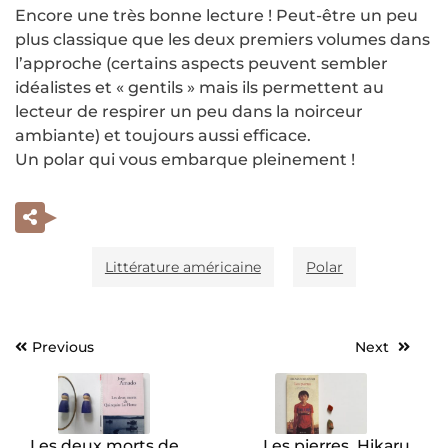
Encore une très bonne lecture ! Peut-être un peu
plus classique que les deux premiers volumes dans
l’approche (certains aspects peuvent sembler
idéalistes et « gentils » mais ils permettent au
lecteur de respirer un peu dans la noirceur
ambiante) et toujours aussi efficace.
Un polar qui vous embarque pleinement !
Littérature américaine
Polar
Previous
Next
Navigation
de
l’article
Les deux morts de
Les pierres, Hikaru