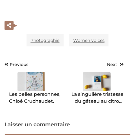
Photographie
Women voices
Previous
Next
Navigation
de
l’article
Les belles personnes,
La singulière tristesse
Chloé Cruchaudet.
du gâteau au citron,
Aimee Bender.
Laisser un commentaire