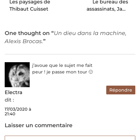
Les paysages de
Le bureau des
Thibaut Cuisset
assassinats, Jack
London puis terminé
par Robert L. Fish.
One thought on “
Un dieu dans la machine,
Alexis Brocas.
”
j’avoue que le sujet me fait
peur ! je passe mon tour 🙂
Répondre
Electra
dit :
17/03/2020 à
21:40
Laisser un commentaire