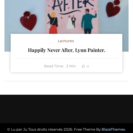
Lectures
Happily Never After, Lynn Painter.
Read Time:
2
Min
0
© Lu par Ju Tous droits réservés 2026. Free Theme By
BlazeThemes
.