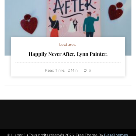
Lectures
Happily Never After, Lynn Painter.
Read Time:
2
Min
0
© Lu par Ju Tous droits réservés 2026. Free Theme By
BlazeThemes
.