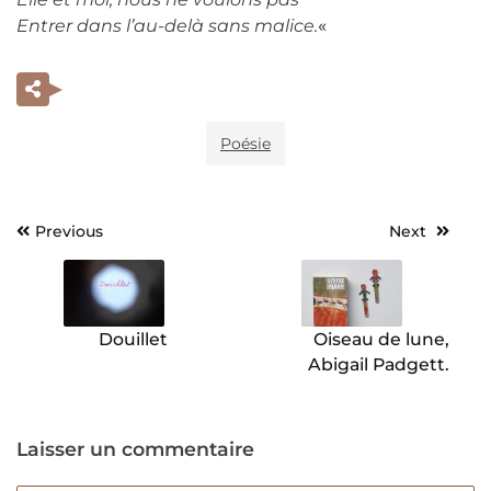
Entrer dans l’au-delà sans malice.
«
Poésie
Previous
Next
Navigation
de
l’article
Douillet
Oiseau de lune,
Abigail Padgett.
Laisser un commentaire