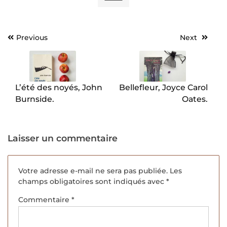
Previous
Next
Navigation
de
l’article
L’été des noyés, John
Bellefleur, Joyce Carol
Burnside.
Oates.
Laisser un commentaire
Votre adresse e-mail ne sera pas publiée.
Les
champs obligatoires sont indiqués avec
*
Commentaire
*