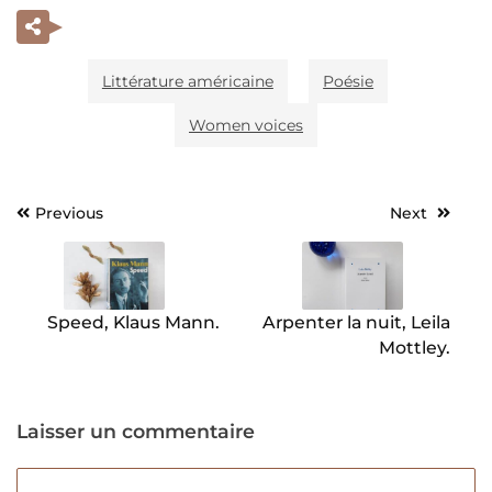
Littérature américaine
Poésie
Women voices
Previous
Next
Navigation
de
l’article
Speed, Klaus Mann.
Arpenter la nuit, Leila
Mottley.
Laisser un commentaire