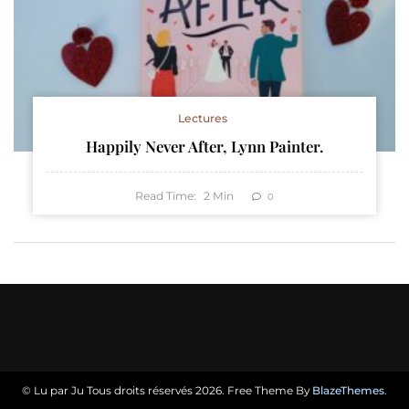
Lectures
Happily Never After, Lynn Painter.
Read Time:
2
Min
0
© Lu par Ju Tous droits réservés 2026. Free Theme By
BlazeThemes
.