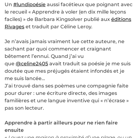
Un
#lundipoésie
aussi facétieux que poignant avec
le recueil « Apprendre à voler (en dix mille leçons
faciles) » de Barbara Kingsolver publié aux
éditions
Rivages
et traduit par Céline Leroy.
Je n’avais jamais vraiment lue cette auteure, ne
sachant par quoi commencer et craignant
bêtement l’ennui. Quand j’ai vu
que
@celine2405
avait traduit sa poésie je me suis
doutée que mes préjugés étaient infondés et je
me suis lancée…
J’ai trouvé dans ses poèmes une compagnie faite
pour durer : une écriture directe, des images
familières et une langue inventive qui « n’écrase »
pas son lecteur.
Apprendre à partir ailleurs pour ne rien faire
ensuite
«
Louez une maison à proximité d’une plage, ou un