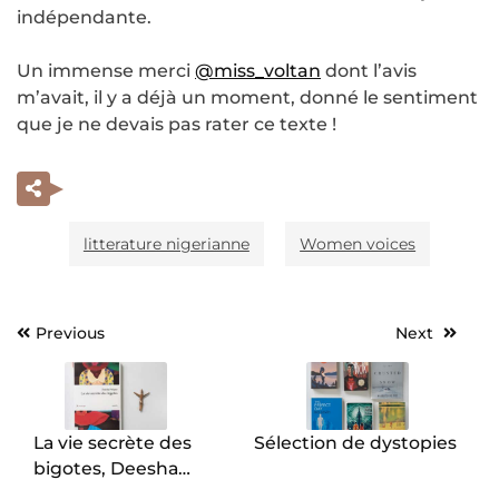
indépendante.
Un immense merci
@miss_voltan
dont l’avis
m’avait, il y a déjà un moment, donné le sentiment
que je ne devais pas rater ce texte !
litterature nigerianne
Women voices
Previous
Next
Navigation
de
l’article
La vie secrète des
Sélection de dystopies
bigotes, Deesha
Philyaw.