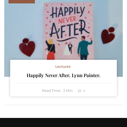
Lectures
Happily Never After, Lynn Painter.
Read Time:
2
Min
0