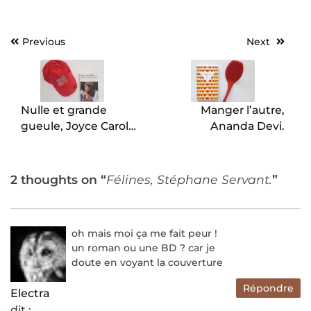
Previous
Next
Navigation
de
l’article
Nulle et grande
Manger l’autre,
gueule, Joyce Carol
Ananda Devi.
Oates.
2 thoughts on “
Félines, Stéphane Servant.
”
oh mais moi ça me fait peur !
un roman ou une BD ? car je
doute en voyant la couverture
Répondre
Electra
dit :