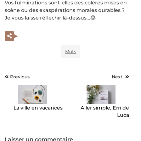
Vos fulminations sont-elles des colères mises en
scène ou des exaspérations morales durables ?
Je vous laisse réfléchir là-dessus…😂
Mots
Previous
Next
Navigation
de
l’article
La ville en vacances
Aller simple, Erri de
Luca
Laisser un commentaire