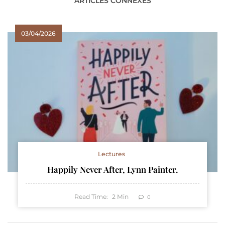
ARTICLES CONNEXES
03/04/2026
Lectures
Happily Never After, Lynn Painter.
Read Time:
2
Min
0