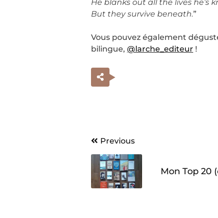
He blanks out all the lives he’s 
But they survive beneath.
”
Vous pouvez également déguster c
bilingue,
@larche_editeur
!
Navigation
Previous
de
Mon Top 20 (
l’article