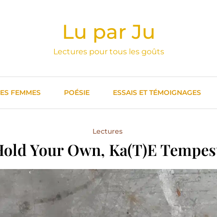
Lu par Ju
Lectures pour tous les goûts
DES FEMMES
POÉSIE
ESSAIS ET TÉMOIGNAGES
Lectures
old Your Own, Ka(t)e Tempes