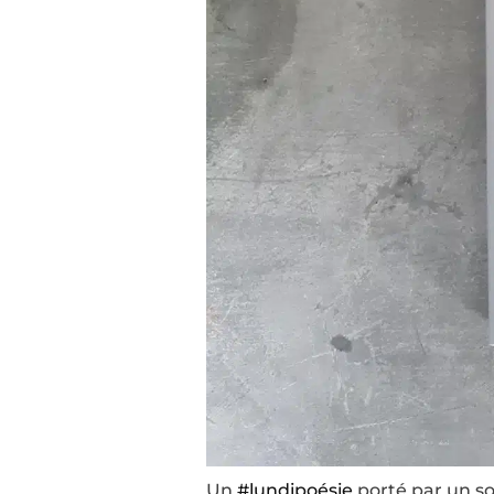
Un
#lundipoésie
porté par un so