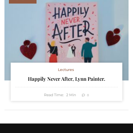
Lectures
Happily Never After, Lynn Painter.
Read Time:
2
Min
0