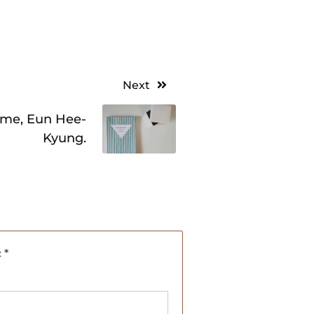
Next
mme, Eun Hee-
Kyung.
c
*