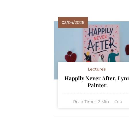
03/04/2026
Lectures
Happily Never After, Lyn
Painter.
Read Time:
2
Min
0