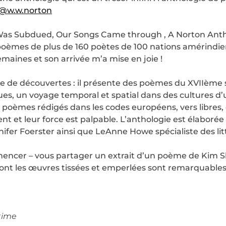
@w.w.norton
Was Subdued, Our Songs Came through , A Norton Anth
poèmes de plus de 160 poètes de 100 nations amérindien
aines et son arrivée m’a mise en joie !
ble de découvertes : il présente des poèmes du XVIIème
es, un voyage temporal et spatial dans des cultures d
l, poèmes rédigés dans les codes européens, vers libres, 
lent et leur force est palpable. L’anthologie est élaboré
nifer Foerster ainsi que LeAnne Howe spécialiste des l
mmencer – vous partager un extrait d’un poème de Kim
nt les œuvres tissées et emperlées sont remarquables. 
 time