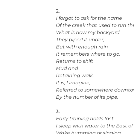
2.
I forgot to ask for the name
Of the creek that used to run t
What is now my backyard.
They piped it under,
But with enough rain
It remembers where to go.
Returns to shift
Mud and
Retaining walls.
It is, I imagine,
Referred to somewhere downt
By the number of its pipe.
3.
Early training holds fast.
I sleep with water to the East of
Wake humming or singing