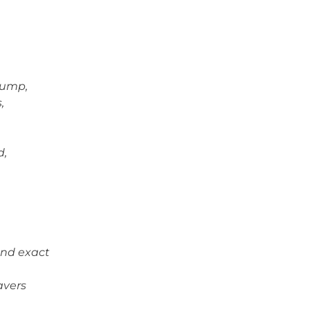
pump,
,
d,
and exact
avers