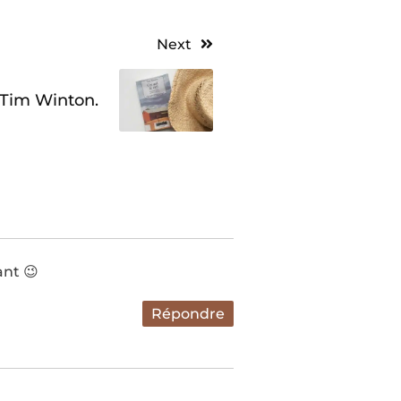
Next
, Tim Winton.
ant 😉
Répondre