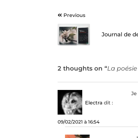
Navigation
Previous
de
Journal de de
l’article
2 thoughts on “
La poésie
Je
Electra
dit :
09/02/2021 à 16:54