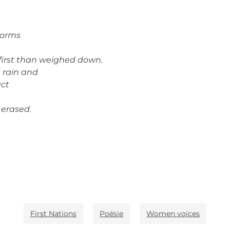
storms
 first than weighed down.
 rain and
act
 erased.
First Nations
Poésie
Women voices