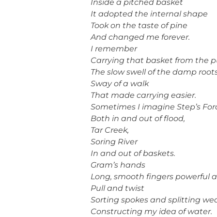
Inside a pitched basket
It adopted the internal shape
Took on the taste of pine
And changed me forever.
I remember
Carrying that basket from the 
The slow swell of the damp roots
Sway of a walk
That made carrying easier.
Sometimes I imagine Step’s For
Both in and out of flood,
Tar Creek,
Soring River
In and out of baskets.
Gram’s hands
Long, smooth fingers powerful 
Pull and twist
Sorting spokes and splitting we
Constructing my idea of water.