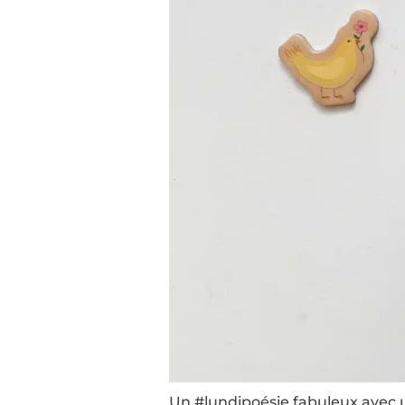
Un #lundipoésie fabuleux avec un