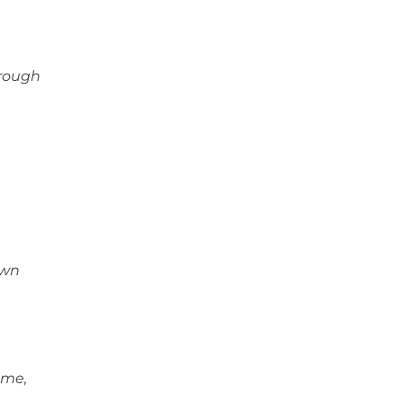
hrough
own
 me,