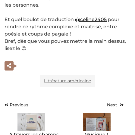
les personnes.
Et quel boulot de traduction
@celine2405
pour
rendre ce rythme complexe et maîtrisé, entre
poésie et coups de pagaie !
Bref, dès que vous pouvez mettre la main dessus,
lisez le 😊
Littérature américaine
Previous
Next
Navigation
de
l’article
A travers les champs
Musique !