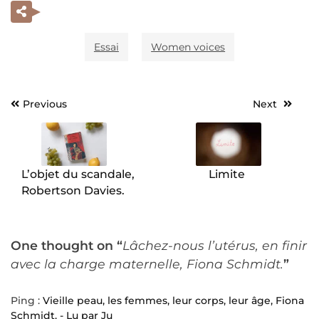
Essai
Women voices
Previous
Next
Navigation
de
l’article
L’objet du scandale,
Limite
Robertson Davies.
One thought on “
Lâchez-nous l’utérus, en finir
avec la charge maternelle, Fiona Schmidt.
”
Ping :
Vieille peau, les femmes, leur corps, leur âge, Fiona
Schmidt. - Lu par Ju