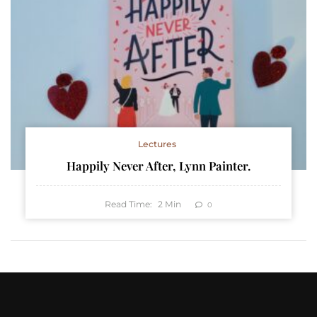
Lectures
Happily Never After, Lynn Painter.
Read Time:
2
Min
0