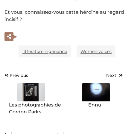
Et vous, connaissez-vous cette héroïne au regard
incisif ?
litterature nigerianne
Women voices
Previous
Next
Navigation
de
l’article
Les photographies de
Ennui
Gordon Parks