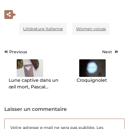
Littérature italienne
Women voices
Previous
Next
Navigation
de
l’article
Lune captive dans un
Croquignolet
œil mort, Pascal
Garnier.
Laisser un commentaire
Votre adresse e-mail ne sera pas publiée.
Les