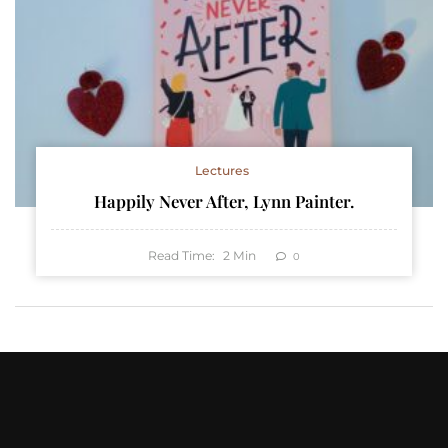
Lectures
Happily Never After, Lynn Painter.
Read Time:
2
Min
0