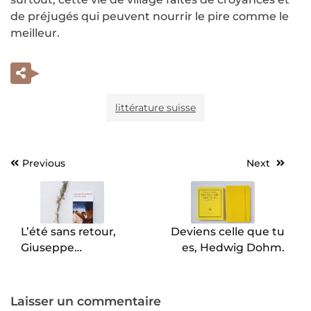
de préjugés qui peuvent nourrir le pire comme le
meilleur.
littérature suisse
Previous
Next
Navigation
de
l’article
L’été sans retour,
Deviens celle que tu
Giuseppe
es, Hedwig Dohm.
Santoliquido.
Laisser un commentaire