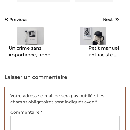
Previous
Next
Navigation
de
l’article
Un crime sans
Petit manuel
importance, Irène
antiraciste et
Frain.
féministe, Djamila
Ribeiro.
Laisser un commentaire
Votre adresse e-mail ne sera pas publiée.
Les
champs obligatoires sont indiqués avec
*
Commentaire
*