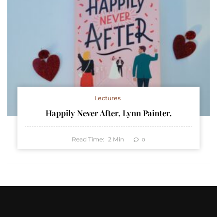
Lectures
Happily Never After, Lynn Painter.
Read Time:
2
Min
0