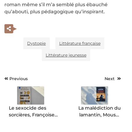
roman même s’il m’a semblé plus ébauché
qu’abouti, plus pédagogique qu’inspirant.
Dystopie
Littérature française
Littérature jeunesse
Previous
Next
Navigation
de
l’article
Le sexocide des
La malédiction du
sorcières, Françoise
lamantin, Moussa
d’Eaubonne.
Konaté.