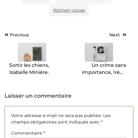
Women voices
Previous
Next
Navigation
de
l’article
Sortir les chiens,
Un crime sans
Isabelle Minière.
importance, Irène
Frain.
Laisser un commentaire
Votre adresse e-mail ne sera pas publiée.
Les
champs obligatoires sont indiqués avec
*
Commentaire
*