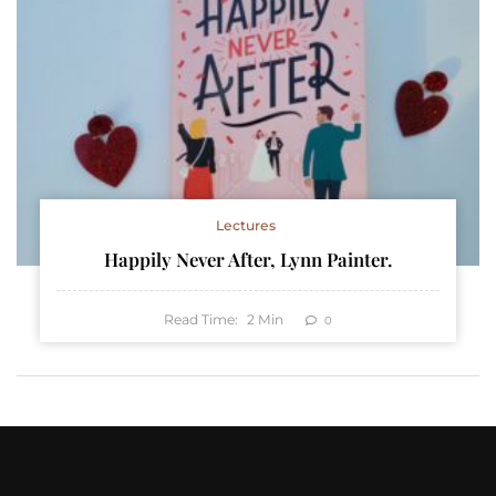
Lectures
Happily Never After, Lynn Painter.
Read Time:
2
Min
0