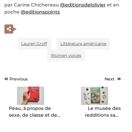
par Carine Chichereau
@editionsdelolivier
et en
poche
@editionspoints
Lauren Groff
Littérature américaine
Women voices
Previous
Next
Navigation
de
l’article
Peau, à propos de
Le musée des
sexe, de classe et de
redditions sans
littérature, Dorothy
condition, Dubravka
Allison.
Ugrešić.